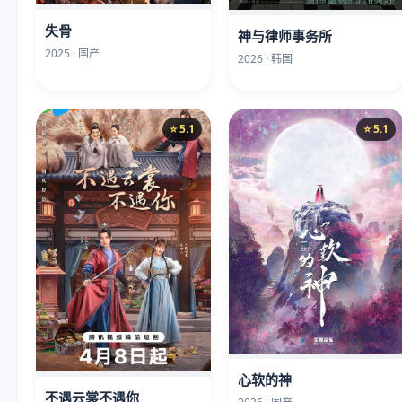
失骨
神与律师事务所
2025 · 国产
2026 · 韩国
⭐ 5.1
⭐ 5.1
心软的神
不遇云裳不遇你