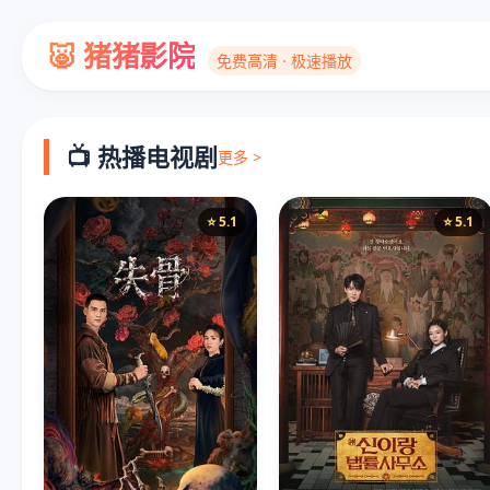
🐷 猪猪影院
免费高清 · 极速播放
📺 热播电视剧
更多 >
⭐ 5.1
⭐ 5.1