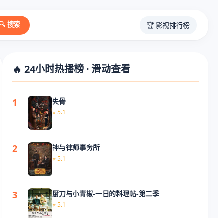
🏆 影视排行榜
🔍 搜索
🔥 24小时热播榜 · 滑动查看
1
失骨
⭐ 5.1
2
神与律师事务所
⭐ 5.1
3
厨刀与小青椒-一日的料理帖-第二季
⭐ 5.1