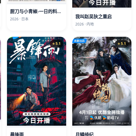
厨刀与小青椒-一日的料理帖-第二季
我叫赵吴狄之重启
2026 · 日本
2026 · 内地
⭐ 5.1
⭐ 5.1
暴锋雨
月鳞绮纪