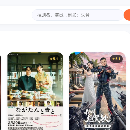
⭐ 5.1
⭐ 5.1