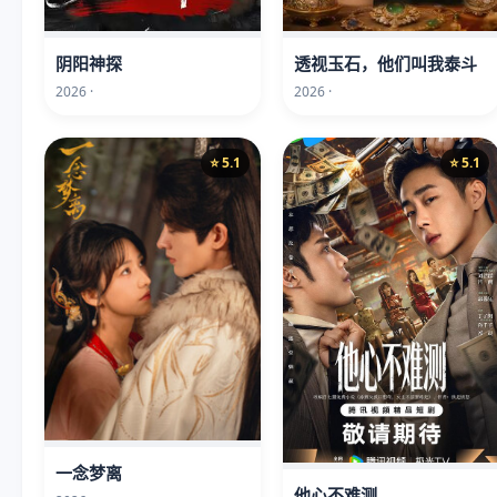
阴阳神探
透视玉石，他们叫我泰斗
2026 ·
2026 ·
⭐ 5.1
⭐ 5.1
一念梦离
他心不难测