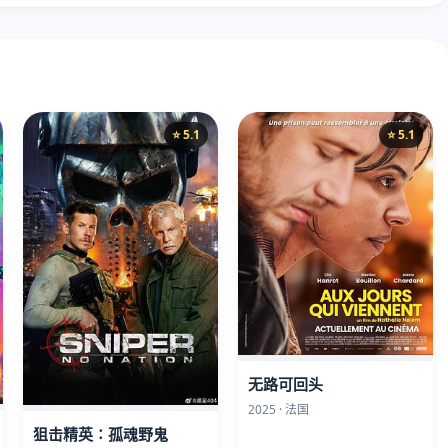
⭐ 5.1
⭐ 5.1
无路可回头
2025 · 法国
狙击精英∶孤魂野鬼