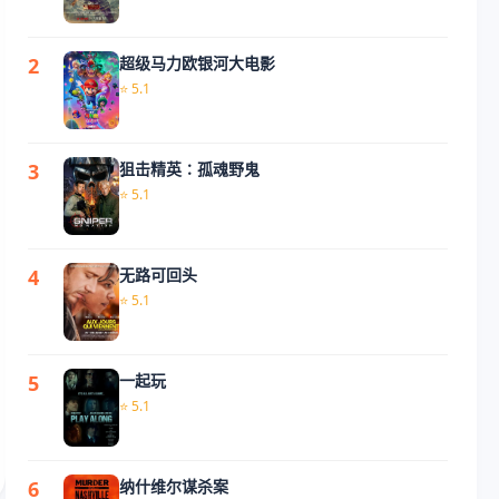
2
超级马力欧银河大电影
9
孤独的美食家第十一季
⭐ 5.1
⭐ 5.1
3
狙击精英∶孤魂野鬼
10
白日提灯
⭐ 5.1
⭐ 5.1
4
无路可回头
11
你或我
⭐ 5.1
⭐ 5.1
5
一起玩
12
超级马力欧银河大电影
⭐ 5.1
⭐ 5.1
6
纳什维尔谋杀案