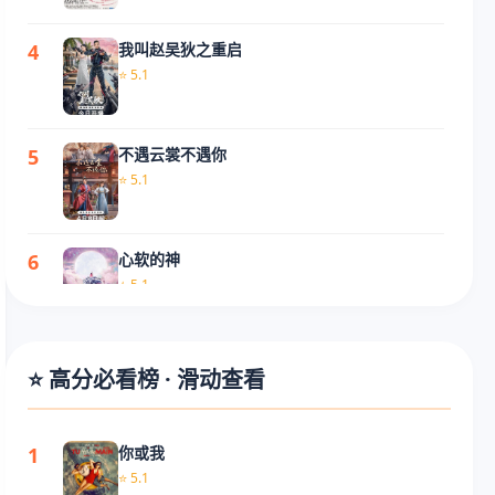
4
我叫赵吴狄之重启
⭐ 5.1
5
不遇云裳不遇你
⭐ 5.1
6
心软的神
⭐ 5.1
7
暴锋雨
⭐ 高分必看榜 · 滑动查看
⭐ 5.1
1
你或我
8
月鳞绮纪
⭐ 5.1
⭐ 5.1