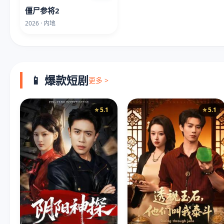
僵尸参将2
2026 · 内地
📱 爆款短剧
更多 >
⭐ 5.1
⭐ 5.1