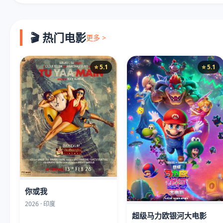
🎬 热门电影
更多 >
⭐ 5.1
⭐ 5.1
你或我
2026 · 印度
超级马力欧银河大电影